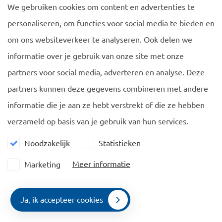
We gebruiken cookies om content en advertenties te
personaliseren, om functies voor social media te bieden en
om ons websiteverkeer te analyseren. Ook delen we
informatie over je gebruik van onze site met onze
Navigatie
Algemeen
partners voor social media, adverteren en analyse. Deze
EU Blue Card
Cookie policy
partners kunnen deze gegevens combineren met andere
Familieleden
Privacy policy
informatie die je aan ze hebt verstrekt of die ze hebben
Vergelijking
verzameld op basis van je gebruik van hun services.
Nieuws
Noodzakelijk
Statistieken
Contact
Meer informatie
Marketing
Contacteer ons
De Ruijterkade 112, 1011 AB Amsterdam
Ja, ik accepteer cookies
Contact
Openen in Google Maps
Menu