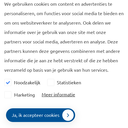
echtgenoten
We gebruiken cookies om content en advertenties te
personaliseren, om functies voor social media te bieden en
partners van hetzelfde geslacht
om ons websiteverkeer te analyseren. Ook delen we
informatie over je gebruik van onze site met onze
ongehuwde partners
partners voor social media, adverteren en analyse. Deze
partners kunnen deze gegevens combineren met andere
minderjarige kinderen
informatie die je aan ze hebt verstrekt of die ze hebben
verzameld op basis van je gebruik van hun services.
Noodzakelijk
Statistieken
Aan gezinsleden wordt een verblijfsvergunning afgegeven
met dezelfde geldigheidsduur als de vergunning van de
Meer informatie
Marketing
houder van de Europese blauwe kaart.
Ja, ik accepteer cookies
Gezinsleden van de houder van de Europese blauwe kaart
Contact
Menu
mogen in Nederland gaan werken. Hun werkgever heeft