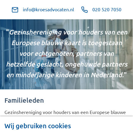
info@kroesadvocaten.nl
020 520 7050
"
Gezinshereniging voor houders van een
Europese blauwe kaart is toegestaan
voor echtgenoten, partners van
hetzelfde geslacht, ongehuwde partners
en minderjarige kinderen in Nederland.
"
Familieleden
Gezinshereniging voor houders van een Europese blauwe
kaart is toegestaan ​​voor:
Wij gebruiken cookies