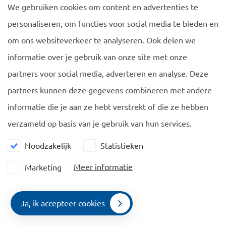
We gebruiken cookies om content en advertenties te
personaliseren, om functies voor social media te bieden en
om ons websiteverkeer te analyseren. Ook delen we
Navigatie
Algemeen
informatie over je gebruik van onze site met onze
partners voor social media, adverteren en analyse. Deze
EU Blue Card
Cookie policy
partners kunnen deze gegevens combineren met andere
Familieleden
Privacy policy
informatie die je aan ze hebt verstrekt of die ze hebben
Vergelijking
verzameld op basis van je gebruik van hun services.
Nieuws
Noodzakelijk
Statistieken
Contact
Meer informatie
Marketing
Contacteer ons
De Ruijterkade 112, 1011 AB Amsterdam
Ja, ik accepteer cookies
Contact
Openen in Google Maps
Menu