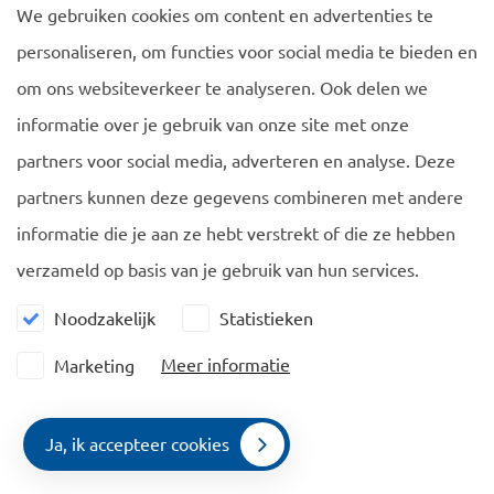
– EU Blue Card
We gebruiken cookies om content en advertenties te
personaliseren, om functies voor social media te bieden en
– WTO work permit
om ons websiteverkeer te analyseren. Ook delen we
– Start-up visa.
informatie over je gebruik van onze site met onze
partners voor social media, adverteren en analyse. Deze
partners kunnen deze gegevens combineren met andere
informatie die je aan ze hebt verstrekt of die ze hebben
verzameld op basis van je gebruik van hun services.
Navigatie
Algemeen
EU Blue Card
Cookie policy
Noodzakelijk
Statistieken
Familieleden
Privacy policy
Meer informatie
Marketing
Vergelijking
Nieuws
Ja, ik accepteer cookies
Contact
Contact
Menu