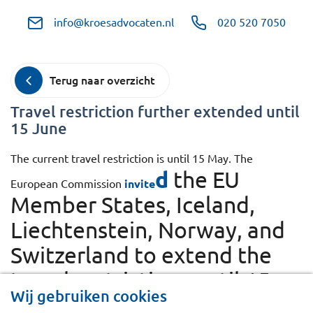
info@kroesadvocaten.nl
020 520 7050
Terug naar overzicht
Travel restriction further extended until
15 June
The current travel restriction is until 15 May. The
d
the EU
European Commission
invite
Member States, Iceland,
Liechtenstein, Norway, and
Switzerland to extend the
travel restrictions until 15
Wij gebruiken cookies
June 2020. All EU Member