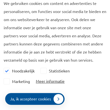
We gebruiken cookies om content en advertenties te
States (except Ireland) and
personaliseren, om functies voor social media te bieden en
non-EU Schengen countries
om ons websiteverkeer te analyseren. Ook delen we
have since taken national
informatie over je gebruik van onze site met onze
decisions to implement and
partners voor social media, adverteren en analyse. Deze
prolong this travel
partners kunnen deze gegevens combineren met andere
restriction.
informatie die je aan ze hebt verstrekt of die ze hebben
verzameld op basis van je gebruik van hun services.
The Netherlands follows strictly the invitations of the
European Commission with regard to the travel
Noodzakelijk
Statistieken
restrictions. The Netherlands will restrict all non-essential
Meer informatie
Marketing
travel to the Netherlands until 15 June
Essential travellers
like doctors, nurses, healthcare
Ja, ik accepteer cookies
Contact
workers, researchers and experts helping to cope with the
Menu