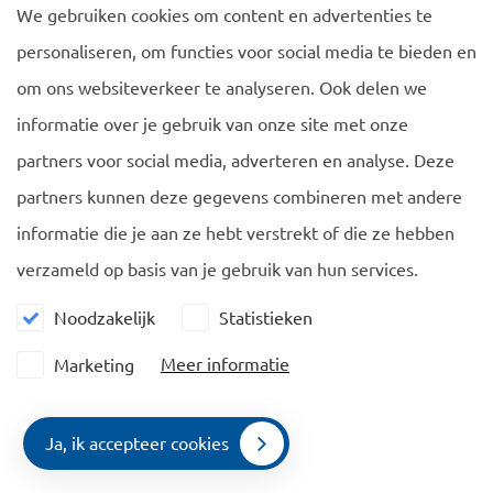
We gebruiken cookies om content en advertenties te
belastingontwijking en corruptie.
personaliseren, om functies voor social media te bieden en
De Europese Commissie benadrukt:
om ons websiteverkeer te analyseren. Ook delen we
informatie over je gebruik van onze site met onze
Dat de lidstaten die nog steeds
partners voor social media, adverteren en analyse. Deze
burgerschapsregelingen voor investeerders
partners kunnen deze gegevens combineren met andere
toepassen, deze onmiddellijk stopzetten.
Dat de betrokken lidstaten beoordelen of zij moeten
informatie die je aan ze hebt verstrekt of die ze hebben
overgaan tot intrekking van het staatsburgerschap dat
verzameld op basis van je gebruik van hun services.
eerder werd toegekend aan Russische of
Noodzakelijk
Statistieken
Belarussische onderdanen aan wie nu sancties zijn
Meer informatie
opgelegd of die de oorlog in Oekraïne in belangrijke
Marketing
mate steunen.
Ja, ik accepteer cookies
De Europese Commissie verzoekt de lidstaten om:
Contact
Menu