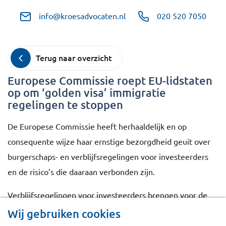
info@kroesadvocaten.nl
020 520 7050
Terug naar overzicht
Europese Commissie roept EU-lidstaten
op om ‘golden visa’ immigratie
regelingen te stoppen
De Europese Commissie heeft herhaaldelijk en op
consequente wijze haar ernstige bezorgdheid geuit over
burgerschaps- en verblijfsregelingen voor investeerders
en de risico’s die daaraan verbonden zijn.
Verblijfsregelingen voor investeerders brengen voor de
lidstaten en voor de EU als geheel inherente risico’s met
Wij gebruiken cookies
zich mee uit het oogpunt van veiligheid, witwaspraktijken,